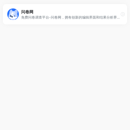
问卷网
免费问卷调查平台-问卷网，拥有创新的编辑界面和结果分析界面，海量的问卷和表单模板，提供20余万精品模板；支持微信，微博，QQ等多种发布模式。专注于为企业和个人提供问卷表单的创建，发布，管理，收集及分析服务。