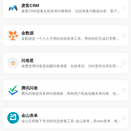
麦客CRM
麦客CRM是集在线表单问卷制作、信息收集与数据分析、客户关系管理、邮件短信群发于一体的企业数字化运营平台。帮助企业客户搭建人员管理/会员分销/网上商城/预约平台等专属系统，轻松完成自动获客、用户调查、数据分析、服务运营、市场营销和效益增长。适用于报名/登记/签约/售票/抽奖等海量业务场景，助力用户成功。
金数据
金数据是一个人人可用的在线表单工具，帮你轻松完成日常数据的收集、整理和分析工作，发现数据的价值。应用场景覆盖全行业，包括问卷调查、意见反馈、活动报名、信息登记、在线订单、测评考试、在线抽奖等等，金数据可以让聪明的你更加聪明的工作，提升工作效率，让企业数据化运转。
问卷星
免费使用问卷星创建问卷调查、在线考试、360度评估等应用；问卷星提供2700万问卷调查模板；统计分析报告和原始答卷可免费下载；问卷星支持手机填写、微信群发、红包抽奖、自定义域名等功能；超过18亿人次在问卷星上填写问卷调查。
腾讯问卷
腾讯问卷提供多种问卷模板，帮助用户高效创建各类问卷。包含及调查模板、测试模板、满意度调查模板、疫情信息收集模板等。
金山表单
金山文档旗下专业的信息收集工具-金山表单，原wps表单，免费创建问卷调查、信息统计、考试测评、投票、接龙等应用，覆盖多种题型、支持定位、文件收集、图片收集等功能，帮助用户轻松在线收集、汇总处理数据，一站式高效提升工作效率