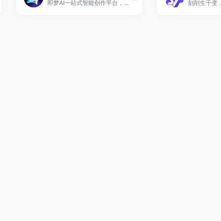
即梦AI一站式智能创作平台，即刻造梦。提供AI绘画和AIGC视频创作体验，拥有激发无限创作灵感的社区。让即梦AI开启您的智能创作之旅，探索梦境实现的无限可能！