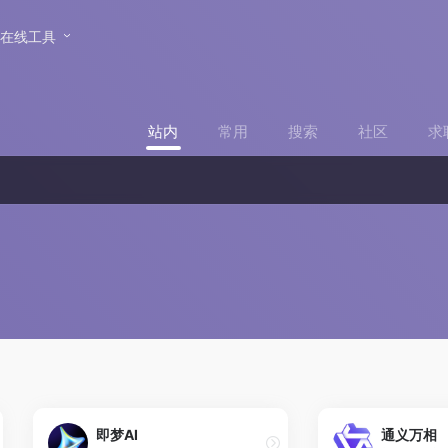
在线工具
站内
常用
搜索
社区
求
即梦AI
通义万相