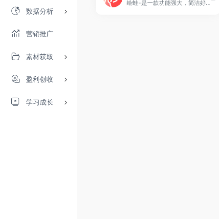
绘蛙-是一款功能强大，简洁好用的智能图片、文案创作平台，并且拥有海量虚拟模特可选择。在绘蛙，你可训练自己的商品模型和模特模型，可通过AI生成商拍图和种草文案，可以创作小红书图片,电商商品主图,跨境电商主图,小红书种草文案,穿搭文案，视频口播文案，可在线一键美图,输入口令修改图片内容,一键换装,一键去水印,一键智能消除，一键换脸，一键高清修复图片。
数据分析
营销推广
素材获取
盈利创收
学习成长