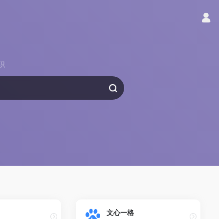
职
文心一格