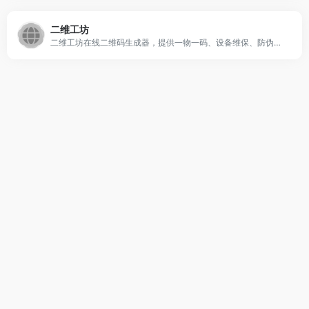
二维工坊
二维工坊在线二维码生成器，提供一物一码、设备维保、防伪溯源等行业解决方案，可制作名片、地图导航、wifi、PDF文件、相册、音视频等二维码和小程序，低代码页面设计可自己DIY小程序和定制二维码营销解决方案。