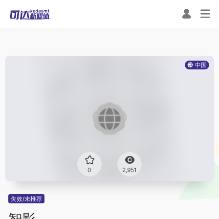
中国
0
2,951
失效/未推荐
智影