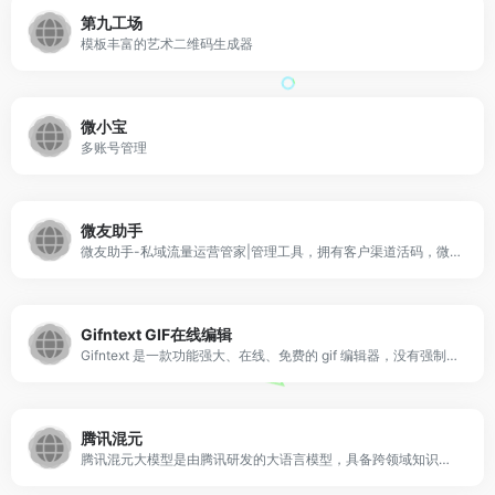
第九工场
模板丰富的艺术二维码生成器
微小宝
多账号管理
微友助手
微友助手-私域流量运营管家|管理工具，拥有客户渠道活码，微信数据分析，新客户欢迎语，定时发送，自动回复，流失客户提醒等数十项高级功能！帮助私域流量运营者提升运营效率和效果，为用户持续创造价值！
Gifntext GIF在线编辑
Gifntext 是一款功能强大、在线、免费的 gif 编辑器，没有强制水印。在 gif 上快速添加移动文本、向 gif 添加移动图像等等。
腾讯混元
腾讯混元大模型是由腾讯研发的大语言模型，具备跨领域知识和自然语言理解能力，实现基于人机自然语言对话的方式，理解用户指令并执行任务，帮助用户实现人获取信息，知识和灵感。