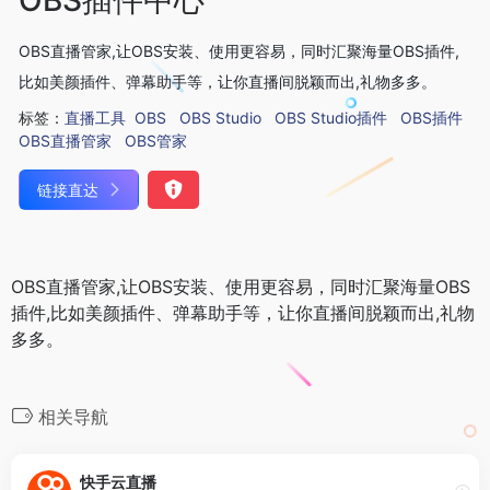
OBS直播管家,让OBS安装、使用更容易，同时汇聚海量OBS插件,
比如美颜插件、弹幕助手等，让你直播间脱颖而出,礼物多多。
标签：
直播工具
OBS
OBS Studio
OBS Studio插件
OBS插件
OBS直播管家
OBS管家
链接直达
OBS直播管家,让OBS安装、使用更容易，同时汇聚海量OBS
插件,比如美颜插件、弹幕助手等，让你直播间脱颖而出,礼物
多多。
相关导航
快手云直播