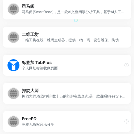
司马阅
司马阅(SmartRead)，是一款AI文档阅读分析工具，基于AI人工智能技术、智能文档技术，快速从复杂文档提取信息。 通过聊天互动形式，精准、灵活地获取关键信息及灵感，极大节省文档阅读和信息检索时间，高效应用于工作、学习场景，如读行业市场报告、产品手册、法律文档、论文文献、电子书等。AI智能革命已经到来，这只是一个开始！
二维工坊
二维工坊在线二维码生成器，提供一物一码、设备维保、防伪溯源等行业解决方案，可制作名片、地图导航、wifi、PDF文件、相册、音视频等二维码和小程序，低代码页面设计可自己DIY小程序和定制二维码营销解决方案。
标签加 TabPlus
个人网址标签收藏页面
押韵大师
押韵大师,在线押韵,数十万的韵脚在线查询,是一款说唱freestyle的神器。
FreePD
免费无版权音乐分享