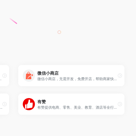
微信小商店
手单,找好单就上好单库选品, 蜂客联盟旗下商品库打造最大淘客联盟商品库
微信小商店，无需开发，免费开店，帮助商家快速生成卖货小程序 享有完整小商店功能，适合无开发能力且没有小程序的商家注册。
有赞
供全面的微信小程序商城、微商城开发服务,同时也提供微商城、微信商城的搭建服务,企业商家可以通过各种小程序商城模板或微商城模板来搭建自营商城。
有赞提供电商、零售、美业、教育、酒店等全行业经营增长解决方案，帮助商家全渠道私域营销、直播带货、出海营销，数字化赋能导购管理、会员运营和私域社群运营，带动业务全面增长。