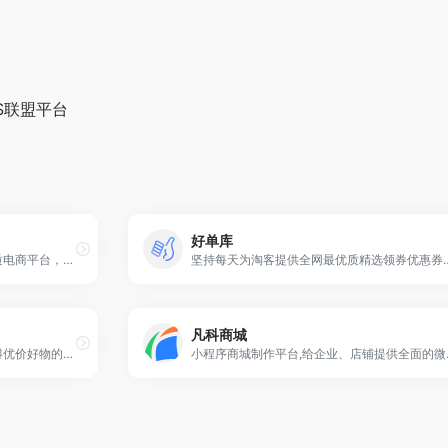
S联盟平台
好单库
一个好逛、有趣、让老铁信任的优质电商平台，帮助达人和商家实现高效交易，以沉浸式体验带给消费者不一样的购物感受。来快手电商，让生活更好一点！
坚持每天为淘客提供全网最优质精选领券优惠券信息,全天实时直播独家给力一
凡科商城
抖音电商致力于成为用户发现并获得优价好物的首选平台。同时，抖音电商积极引入优质合作伙伴，为商家变现提供多元的选择。短视频、商家自播、主播带货，满足商家达人多形式变现需求。
小程序商城制作平台,给企业、店铺提