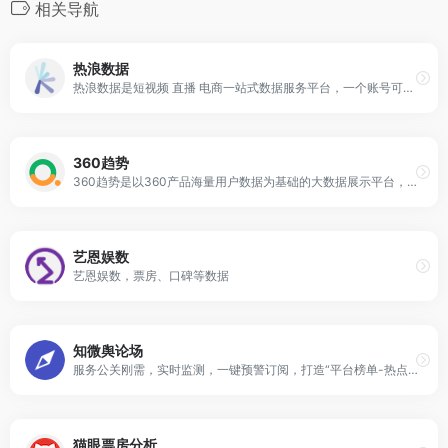
相关导航
热浪数据
热浪数据是短视频 直播 电商一站式数据服务平台，一个账号可实现抖音、小红书、视频号等多个社会化媒体平台的数据监测服务，其板块覆盖：红人分析、直播分析、电商分析、数据监测、热门素材等多维度全场景的实用功能，帮助品牌广告主、中小商家、代理公司、MCN机构及内容创作者，解决红人商业价值评估、直播选品、竞品分析、行业数据追踪、账号管理等常见问题，助力用户实现商业价值增长。营销资讯｜www.relangdata.cn/activity/index.html
360趋势
360趋势是以360产品海量用户数据为基础的大数据展示平台，可通过搜索关键词，快速获取热度趋势、理解用户真实需求、了解关键字搜索的人群属性。
艺恩娱数
艺恩娱数，票房、口碑等数据
知微舆论场
服务公关刚需，实时监测，一键预警订阅，打造“平台榜单-热点聚焦-订阅预警-热点分析”一体化
猫眼票房分析