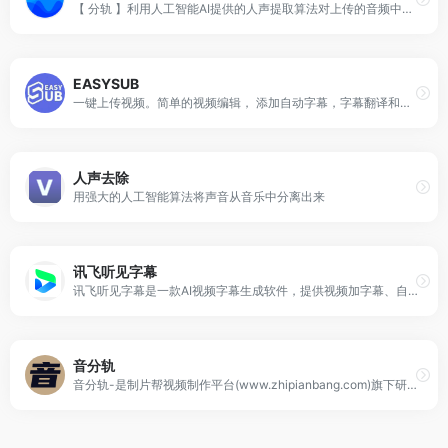
【 分轨 】利用人工智能AI提供的人声提取算法对上传的音频中的人声、伴奏、乐器音轨在云端进行分离提取，并可对视频进行视频和人声提供音轨分离服务。上传文件，即刻分离人声和伴奏。
EASYSUB
一键上传视频。简单的视频编辑， 添加自动字幕，字幕翻译和转录音频。
人声去除
用强大的人工智能算法将声音从音乐中分离出来
讯飞听见字幕
讯飞听见字幕是一款AI视频字幕生成软件，提供视频加字幕、自动加字幕、字幕时间码匹配等功能的自动生成字幕软件，支持生成SRT/ASS/XML等格式，支持导出成品。
音分轨
音分轨-是制片帮视频制作平台(www.zhipianbang.com)旗下研发的产品，基于制片帮-悦音ANN-Rocknet人工智能引擎，提供快速、简单、高质量的音视频分轨软件服务，音分轨5.0卷积神经网络算法，让音质更加饱满、均衡，强劲的云端服务，让声音制作人、音乐家、DJ、音视频创作人以及其他音乐专业人士、创作人更加便捷、高效的进行创作。