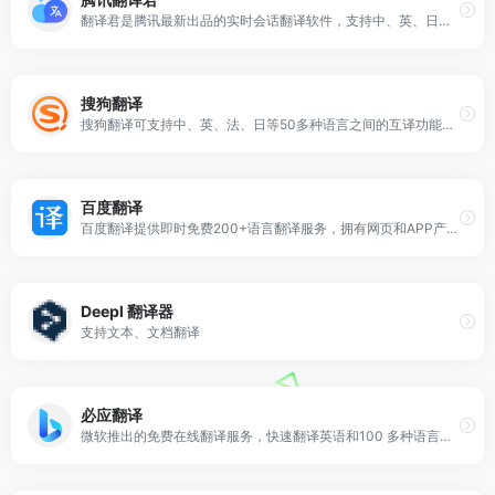
翻译君是腾讯最新出品的实时会话翻译软件，支持中、英、日、韩等多门语言。具有精准语言识别，高效、免费等特点。非常适用于境外旅游、对外交流、口语练习等情境，让你体验同声传译般的流畅和快感。
搜狗翻译
搜狗翻译可支持中、英、法、日等50多种语言之间的互译功能，为您即时免费提供字词、短语、文本翻译服务。
百度翻译
百度翻译提供即时免费200+语言翻译服务，拥有网页和APP产品，百度翻译APP还支持拍照翻译、语音翻译等特色功能，随时随地沟通全世界
Deepl 翻译器
支持文本、文档翻译
必应翻译
微软推出的免费在线翻译服务，快速翻译英语和100 多种语言之间的字词和短语。