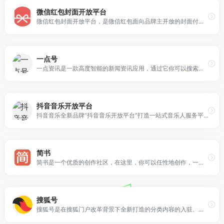
微信红包封面开放平台
微信红包封面开放平台，是微信红包面向品牌主开放的封面付费定制平台。在这里，定制方可自主设计封面样式、创建封面故事，付费定制专属的红包封面。
一点号
一点资讯是一款高度智能的新闻资讯应用，通过它你可以搜索并订阅任意关键词，它会自动帮你聚合整理并实时更新相关资讯，同时会智能分析你的兴趣爱好，为你推荐感兴趣的内容。看新闻资讯，一点就够了！
抖音音乐开放平台
抖音音乐全新品牌“抖音音乐开放平台”打造一站式音乐人服务平台，在音乐的浩瀚星河，让有温度的音乐创作人入驻，为优秀音乐作品创造价值
简书
简书是一个优质的创作社区，在这里，你可以任性地创作，一篇短文、一张照片、一首诗、一幅画……我们相信，每个人都是生活中的艺术家，有着无穷的创造力。
搜狐号
搜狐号是在搜狐门户改革背景下全新打造的分类内容的入驻、发布和分发全平台，是集中搜狐网、手机搜狐网和搜狐新闻客户端三端资源大力推广媒体和自媒体优质内容的平台，将不断为入驻的媒体单位和自媒体人提供更好的服务。