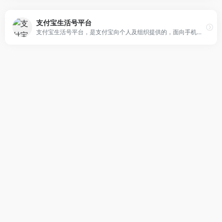
支付宝生活号平台
支付宝生活号平台，是支付宝向个人及组织提供的，面向手机支付宝用户的服务平台。支付宝生活号平台能够帮助商户与顾客进行信息互通互动、承载各类基于网页的功能服务、助力客户管理与数据分析。为各行业商户提供深度定制化营销解决方案，迅速提升商户在无线端的营销能力。