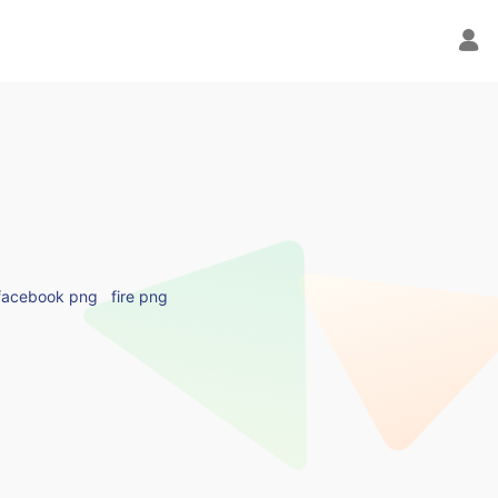
facebook png
fire png