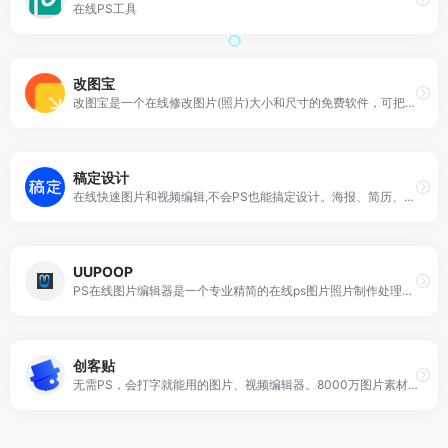
在线PS工具
改图宝
改图宝是一个在线修改图片(照片)大小和尺寸的免费软件，可把上传照片调整或裁剪为一寸、两寸等尺寸，并能对图片进行压缩大小、修改分辨率、旋转、转换格式、加水印等编辑；适用于公务员、英语、计算机、会计、护士、建造师等考试入学网上报名照片和社保、签证等证件照片及微信图片的处理；现在就使用改图宝在线修改图片大小和尺寸吧！
稿定设计
在线快速图片和视频编辑,不会PS也能搞定设计。海报、简历、PPT、公众号配图、电商等海量模板快速出图。三秒抠图实用便捷,抖音快手热门视频轻松搞定。海量正版授权资源,商用无忧。
UUPOOP
PS在线图片编辑器是一个专业精简的在线ps图片照片制作处理软件工具，绿色免安装，免下载，直接在浏览器打开就可用它修正，调整和美化图像。
创客贴
无需PS，会打字就能用的图片、视频编辑器。8000万图片素材在线编辑，换图改字生成精美设计。自动抠图，高清背景，设计不求人，商用有版权