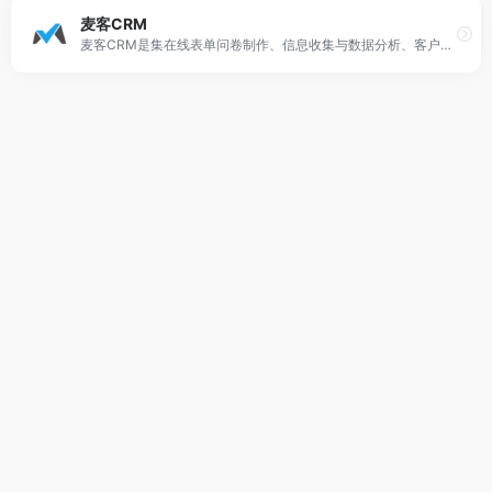
麦客CRM
麦客CRM是集在线表单问卷制作、信息收集与数据分析、客户关系管理、邮件短信群发于一体的企业数字化运营平台。帮助企业客户搭建人员管理/会员分销/网上商城/预约平台等专属系统，轻松完成自动获客、用户调查、数据分析、服务运营、市场营销和效益增长。适用于报名/登记/签约/售票/抽奖等海量业务场景，助力用户成功。