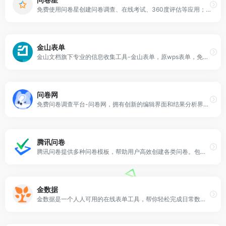
免费使用问卷星创建问卷调查、在线考试、360度评估等应用；问卷星提供2700万问卷调查模板；统计分析报告和原始答卷可免费下载；问卷星支持手机填写、微信群发、红包抽奖、自定义域名等功能；超过18亿人次在问卷星上填写问卷调查。
金山表单
金山文档旗下专业的信息收集工具-金山表单，原wps表单，免费创建问卷调查、信息统计、考试测评、投票、接龙等应用，覆盖多种题型、支持定位、文件收集、图片收集等功能，帮助用户轻松在线收集、汇总处理数据，一站式高效提升工作效率
问卷网
免费问卷调查平台-问卷网，拥有创新的编辑界面和结果分析界面，海量的问卷和表单模板，提供20余万精品模板；支持微信，微博，QQ等多种发布模式。专注于为企业和个人提供问卷表单的创建，发布，管理，收集及分析服务。
腾讯问卷
腾讯问卷提供多种问卷模板，帮助用户高效创建各类问卷。包含及调查模板、测试模板、满意度调查模板、疫情信息收集模板等。
金数据
金数据是一个人人可用的在线表单工具，帮你轻松完成日常数据的收集、整理和分析工作，发现数据的价值。应用场景覆盖全行业，包括问卷调查、意见反馈、活动报名、信息登记、在线订单、测评考试、在线抽奖等等，金数据可以让聪明的你更加聪明的工作，提升工作效率，让企业数据化运转。