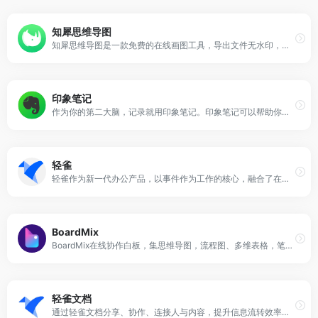
知犀思维导图
知犀思维导图是一款免费的在线画图工具，导出文件无水印，导图分享链接不限制，且内置了100+行业思维导图模板文件。通过浏览器访问知犀网站即可在线画脑图，数据全自动云端保存，安全可靠。还不知道思维导图怎么画？快来试试知犀吧~
印象笔记
作为你的第二大脑，记录就用印象笔记。印象笔记可以帮助你高效工作、学习与生活。支持无缝多端同步，快速保存微信、微博、网页等内容，一站式完成信息的收集备份、高效记录、分享和永久保存。
轻雀
轻雀作为新一代办公产品，以事件作为工作的核心，融合了在线面试、OKR、任务协同、在线文档等多场景对应的服务，提供高效的协作方式，为企业提供场景化解决方案，助力企业加速成长。
BoardMix
BoardMix在线协作白板，集思维导图，流程图、多维表格，笔记文档多种创意表达能力于一体，激发团队创造力无限延伸，免费在线使用。
轻雀文档
通过轻雀文档分享、协作、连接人与内容，提升信息流转效率，管理企业数据资产，帮助企业里每个人不断创造价值