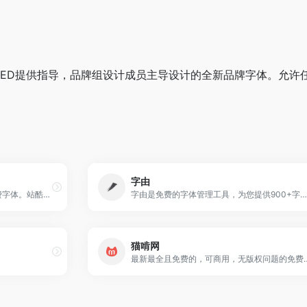
UED提供指导，品牌组设计成员主导设计的全新品牌字体。允许
字由
站酷字库，包含站酷付费字体和免费字体。站酷付费字体，为商业量身定制，精雕细琢的创意字体，一次购买，永久使用。站酷免费字体即站酷公益字体。
字由是免费的字体管理工具，为您提供900+字体免费商用，支持在PS、AI、ID、XD、Figma、Sketch、CDR等设计软件中一键应用字体，提供AI识字、字体特效等实用功能，为您的设计提质加速，超百万设计师正在使用字由
猫啃网
最新最全且免费的，可商用