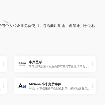
任何个人和企业免费使用，包括商用用途，但禁止用于商标
字库星球
字库星球是国内专业免费可商用字体收录平台，2023年创办至今，作为字体行业风向标，我们近年来专注于免费可商用字体的收录学习成长交流。 通过字库星球、字库字体检测、字库星球设计导航分别沉淀优质字体事业服务。是一家集齐媒体、内容、服务的多元化平台。MCN矩阵@字库星球 在微博、微信、小红书、抖音、B站布局，汇聚全网免费可商用字体，提供免费可商用免费字体下载。所有免费字体的授权均经核对确认，个人及商用均可免费自由使用，有效规避字体版权风险。
MiSans 小米免费字体
，无版权问题的免费字体下载
MiSans 不仅服务于数以亿计的小米移动设备用户，所有公众也都可以免费使用这款字体。