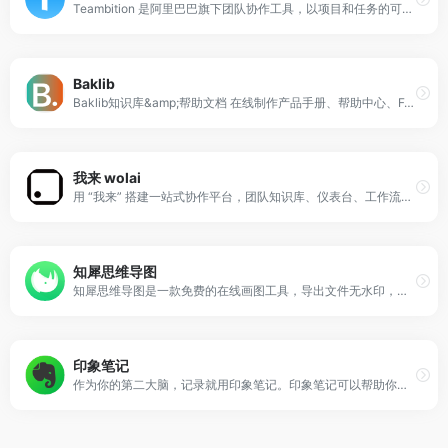
Teambition 是阿里巴巴旗下团队协作工具，以项目和任务的可视化管理来支撑企业团队协作，适合产品、研发、设计、市场、运营、销售、HR 等各类团队，让企业协同化繁为简，轻松愉悦。
Baklib
Baklib知识库&amp;帮助文档 在线制作产品手册、帮助中心、FAQ、Guide、知识库、产品介绍、开发文档、在线手册，并发布到网站上。
我来 wolai
用 “我来” 搭建一站式协作平台，团队知识库、仪表台、工作流、内部应用、外部网站与个人云端笔记、待办……开箱即用！
知犀思维导图
知犀思维导图是一款免费的在线画图工具，导出文件无水印，导图分享链接不限制，且内置了100+行业思维导图模板文件。通过浏览器访问知犀网站即可在线画脑图，数据全自动云端保存，安全可靠。还不知道思维导图怎么画？快来试试知犀吧~
印象笔记
作为你的第二大脑，记录就用印象笔记。印象笔记可以帮助你高效工作、学习与生活。支持无缝多端同步，快速保存微信、微博、网页等内容，一站式完成信息的收集备份、高效记录、分享和永久保存。