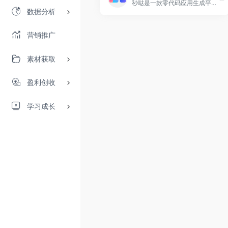
秒哒是一款零代码应用生成平台，无需编程经验，通过自然语言对话式和拖拽式搭建具有完整前后端的应用，一句话生成各类应用，支持生成网站、小程序、H5、小游戏、小工具、轻应用等，提供海量免费模版，24小时在线agent团队，0成本极速上线，无需运维，一人即团队，让每个人都具备程序员能力。
数据分析
营销推广
素材获取
盈利创收
学习成长