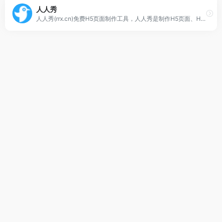
人人秀
人人秀(rrx.cn)免费H5页面制作工具，人人秀是制作H5页面、H5游戏、微信活动、H5活动、涨粉活动的利器，人人秀可轻松创建微信红包活动、抽奖活动H5、投票活动、抽奖红包H5、口令红包、答题H5、照片投票H5、大转盘抽奖、活动报名、H5游戏、VR、微杂志、邀请函、人人秀贺卡、微页、微场景、场景应用红包H5、裂变红包，像制作PPT一样制作的h5页面制作工具，人人秀助力企业自主营销，带你引爆10W+，更多营销活动制作请登录人人秀官网（原名we+）。