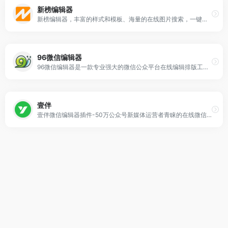
新榜编辑器
新榜编辑器，丰富的样式和模板、海量的在线图片搜索，一键同步多平台，还有大量爆文供你参考。
96微信编辑器
96微信编辑器是一款专业强大的微信公众平台在线编辑排版工具,96微信编辑器提供手机预览功能,让用户在微信图文文章内容排版,文本编辑,素材编辑上更加方便,在线免费使用的微信公众号编辑器。
壹伴
壹伴微信编辑器插件-50万公众号新媒体运营者青睐的在线微信编辑工具、拥有万千公众号模板,公众号素材样式、具备公众号排版,多公众号管理,数据分析,定时群发等功能