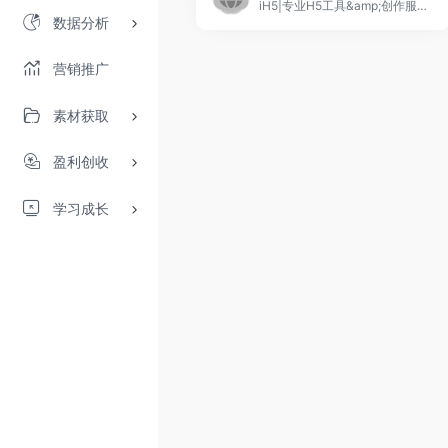
iH5|专业H5工具&amp;创作服务平台 ,Google,Uber,京东,澎湃新闻....2000+知名品牌正在使用,10万+设计师为企业提供H5设计和制作服务,互动大师|专业的HTML5制作工具,灵活的HTML5编辑工具,设计师的HTML5制作神器,企业微信营销利器,免费提供海量的HTML5模板,提供更多创意微信营销新玩法,专业公司企业制作HTML5首选工具,制作专业级的品牌HTML5广告,公司微网站,公众号维护,产品广告,活动营销,手机端新闻,互联网新媒体等.
数据分析
营销推广
素材获取
盈利创收
学习成长