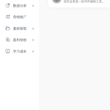
深言达意是一款写作辅助工具，核心功能包括据意查词、据意查句。根据模糊的描述，找到贴切的词语和名言佳句，支持汉英双语。深言达意基于最先进的人工智能算法实现，由深言科技出品。
数据分析
营销推广
素材获取
盈利创收
学习成长