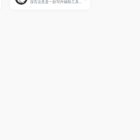
深言达意是一款写作辅助工具，核心功能包括据意查词、据意查句。根据模糊的描述，找到贴切的词语和名言佳句，支持汉英双语。深言达意基于最先进的人工智能算法实现，由深言科技出品。