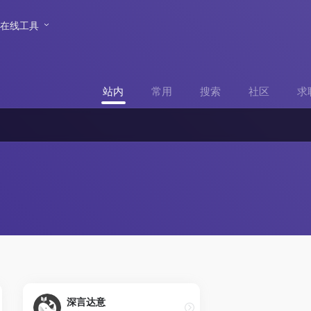
在线工具
站内
常用
搜索
社区
求
深言达意