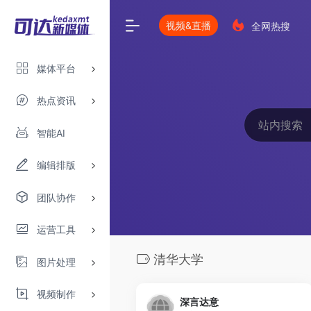
视频&直播
全网热搜
媒体平台
热点资讯
智能AI
编辑排版
团队协作
运营工具
清华大学
图片处理
视频制作
深言达意