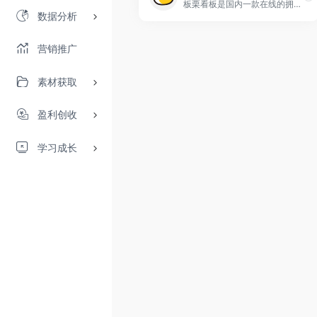
板栗看板是国内一款在线的拥有看板模式的事项整理工具，可以进行多人任务协作。我们通过在“看板”上布置和移动“列表”与“卡片”，来跟踪进度，整理信息。通过不同组合，应用于多种生活与工作场景。从“创意素材小组”到“旅行攻略”到“产品开发管理”，甚至“招聘投递管理”、“恋爱种草清单”，都能用板栗看板搭建并管理。使用板栗看板的每一天，都充满效率、井然有序！
数据分析
营销推广
素材获取
盈利创收
学习成长