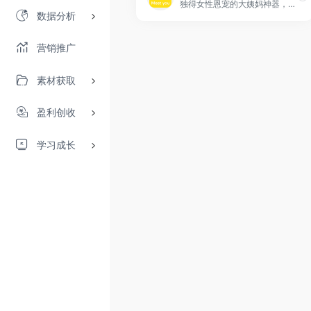
独得女性恩宠的大姨妈神器，超活跃的女性交流社区，超过1亿妹纸在这里！美柚是一款记录经期的App，更是女性健康生活的正确入口，为女生提供购物、减肥、瘦身、美容、丰胸、星座交流，还可随心切换备孕、怀孕、育儿、孕期模式！
数据分析
营销推广
素材获取
盈利创收
学习成长