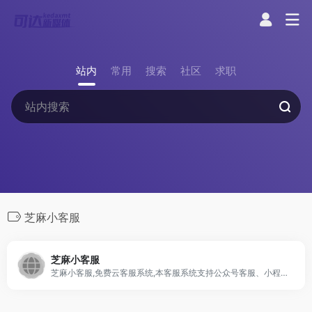
站内
常用
搜索
社区
求职
芝麻小客服
芝麻小客服
芝麻小客服,免费云客服系统,本客服系统支持公众号客服、小程序客服、网站客服、H5客服、APP客服、微信客服,视频号客服,企业微信私域等微信全生态全渠道客服接入,是新一代大模型智能客服系统. 和视频号打通，小程序电商系统打通支持侧边栏看商品订单，客服聊天页面支持工单，支持快捷回复处理客服消息，支持客服打标签，查看用户订单和企微私域打通，转接会话，查看同事会话，协助同事处理客户消息，添加客户跟进等功能,8年精心打磨的客服系统,200项聊天优化体验。芝麻小客服官网和芝麻云客服系统欢迎您的来访。