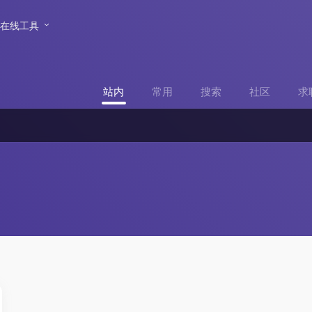
在线工具
站内
常用
搜索
社区
求