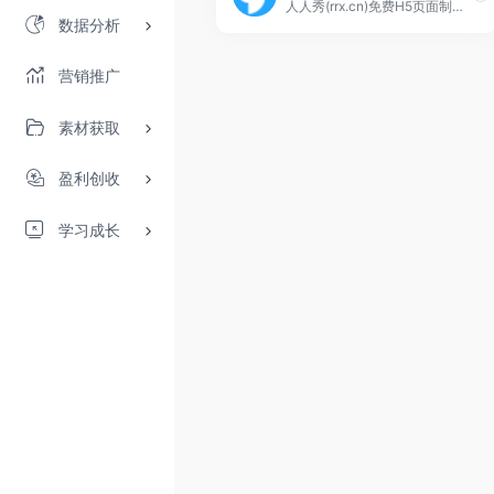
人人秀(rrx.cn)免费H5页面制作工具，人人秀是制作H5页面、H5游戏、微信活动、H5活动、涨粉活动的利器，人人秀可轻松创建微信红包活动、抽奖活动H5、投票活动、抽奖红包H5、口令红包、答题H5、照片投票H5、大转盘抽奖、活动报名、H5游戏、VR、微杂志、邀请函、人人秀贺卡、微页、微场景、场景应用红包H5、裂变红包，像制作PPT一样制作的h5页面制作工具，人人秀助力企业自主营销，带你引爆10W+，更多营销活动制作请登录人人秀官网（原名we+）。
数据分析
营销推广
素材获取
盈利创收
学习成长