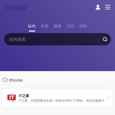
站内
常用
搜索
社区
求职
ithome
IT之家
IT之家，百度指数排名第一的前沿科技门户网站，青岛软媒旗下。快速播报科技行业新闻头条快讯和手机数码产品评测，关注智能车电动车、AR/VR虚拟现实、苹果iOS/iPadOS、鸿蒙OS、谷歌Android、微软Win11/Win10/Win7，紧盯iPhone/iPad、安卓智能设备手机等数码潮流。