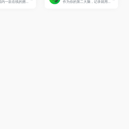
板栗看板是国内一款在线的拥有看板模式的事项整理工具，可以进行多人任务协作。我们通过在“看板”上布置和移动“列表”与“卡片”，来跟踪进度，整理信息。通过不同组合，应用于多种生活与工作场景。从“创意素材小组”到“旅行攻略”到“产品开发管理”，甚至“招聘投递管理”、“恋爱种草清单”，都能用板栗看板搭建并管理。使用板栗看板的每一天，都充满效率、井然有序！
作为你的第二大脑，记录就用印象笔记。印象笔记可以帮助你高效工作、学习与生活。支持无缝多端同步，快速保存微信、微博、网页等内容，一站式完成信息的收集备份、高效记录、分享和永久保存。