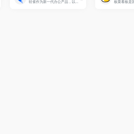
轻雀作为新一代办公产品，以事件作为工作的核心，融合了在线面试、OKR、任务协同、在线文档等多场景对应的服务，提供高效的协作方式，为企业提供场景化解决方案，助力企业加速成长。