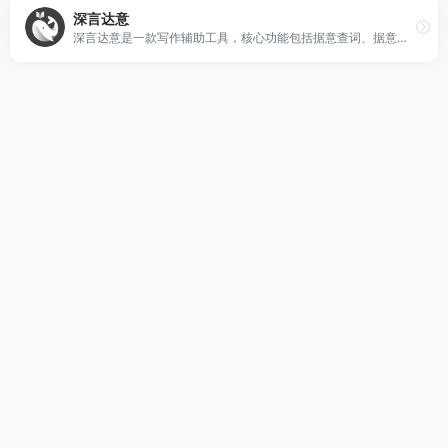
深言达意
深言达意是一款写作辅助工具，核心功能包括据意查词、据意查句。根据模糊的描述，找到贴切的词语和名言佳句，支持汉英双语。深言达意基于最先进的人工智能算法实现，由深言科技出品。