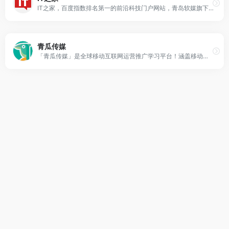
IT之家，百度指数排名第一的前沿科技门户网站，青岛软媒旗下。快速播报科技行业新闻头条快讯和手机数码产品评测，关注智能车电动车、AR/VR虚拟现实、苹果iOS/iPadOS、鸿蒙OS、谷歌Android、微软Win11/Win10/Win7，紧盯iPhone/iPad、安卓智能设备手机等数码潮流。
青瓜传媒
「青瓜传媒」是全球移动互联网运营推广学习平台！涵盖移动互联网运营，推广，营销，广告，文案，策划，新媒体，短视频等一系列文章干货，也包含APP推广，游戏推广，海外推广，抖音推广，快手推广，小红书推广，微信推广，产品运营，苹果竞价，ASO优化，品牌营销，文案策划，移动广告投放，信息流广告投放平台，积分墙平台，苹果ASM竞价排名广告投放平台！青瓜传媒是目前国内移动互联网运营推广干货最全面的学习平台！也是国内在运营推广营销领域最专业的推广平台，拥有15年运营推广经验！青瓜传媒是厦门青瓜信息科技有限公司旗下媒体平台，拥有新浪扶翼粉丝通腾讯广点通智汇推今日头条陌陌百度360搜狗神马UC等广告投放资源！学习互联网运营推广就到青瓜传媒OPP2.COM