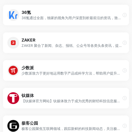
36氪
36氪通过全面，独家的视角为用户深度剖析最前沿的资讯，致力于让一部分人先看到未来，内容涵盖快讯，科技，金融，投资，房产，汽车，互联网，股市，教育，生活，职场等，秉承着新商业媒体人的使命砥砺前行
ZAKER
ZAKER 聚合了新闻、杂志、报纸、公众号等各类头条资讯，提供头条,科技,娱乐,体育,国内,国际,军事,财经,互联网,教育,时尚,社会,亲子,情感,旅游,科学,星座,奢侈品,游戏,美食,电影,健康,理财等多个领域今日最热门内容，并通过大数据算法提供个性化、社会化新闻服务。
少数派
少数派致力于更好地运用数字产品或科学方法，帮助用户提升工作效率和生活品质
钛媒体
【钛媒体官方网站】钛媒体致力于成为优秀的财经科技信息服务平台，形成了“新媒体、全球技术专家网络、科技IP与创意产品服务、科技股数据服务”四大业务板块和“钛媒体国际”业务布局，现已成为具有影响力的财经信息服务商和新媒体标杆之一。
极客公园
极客公园聚焦互联网领域，跟踪新鲜的科技新闻动态，关注极具创新精神的科技产品。