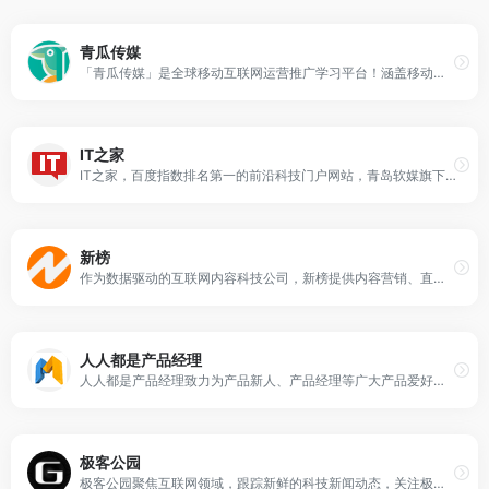
青瓜传媒
「青瓜传媒」是全球移动互联网运营推广学习平台！涵盖移动互联网运营，推广，营销，广告，文案，策划，新媒体，短视频等一系列文章干货，也包含APP推广，游戏推广，海外推广，抖音推广，快手推广，小红书推广，微信推广，产品运营，苹果竞价，ASO优化，品牌营销，文案策划，移动广告投放，信息流广告投放平台，积分墙平台，苹果ASM竞价排名广告投放平台！青瓜传媒是目前国内移动互联网运营推广干货最全面的学习平台！也是国内在运营推广营销领域最专业的推广平台，拥有15年运营推广经验！青瓜传媒是厦门青瓜信息科技有限公司旗下媒体平台，拥有新浪扶翼粉丝通腾讯广点通智汇推今日头条陌陌百度360搜狗神马UC等广告投放资源！学习互联网运营推广就到青瓜传媒OPP2.COM
IT之家
IT之家，百度指数排名第一的前沿科技门户网站，青岛软媒旗下。快速播报科技行业新闻头条快讯和手机数码产品评测，关注智能车电动车、AR/VR虚拟现实、苹果iOS/iPadOS、鸿蒙OS、谷歌Android、微软Win11/Win10/Win7，紧盯iPhone/iPad、安卓智能设备手机等数码潮流。
新榜
作为数据驱动的互联网内容科技公司，新榜提供内容营销、直播电商、培训运营、版权分发产品服务，助力中国企业数字内容流量资产获取与管理。
人人都是产品经理
人人都是产品经理致力为产品新人、产品经理等广大产品爱好者打造一个良好的学习交流平台。深度剖析国内外互联网业内动态，分享产品设计、交互设计、视觉设计、用户体验设计、产品运营、产品市场和项目管理等专业产品知识。
极客公园
极客公园聚焦互联网领域，跟踪新鲜的科技新闻动态，关注极具创新精神的科技产品。