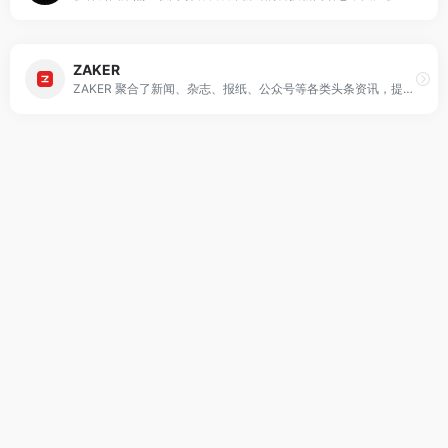
ZAKER
ZAKER 聚合了新闻、杂志、报纸、公众号等各类头条资讯，提供头条,科技,娱乐,体育,国内,国际,军事,财经,互联网,教育,时尚,社会,亲子,情感,旅游,科学,星座,奢侈品,游戏,美食,电影,健康,理财等多个领域今日最热门内容，并通过大数据算法提供个性化、社会化新闻服务。